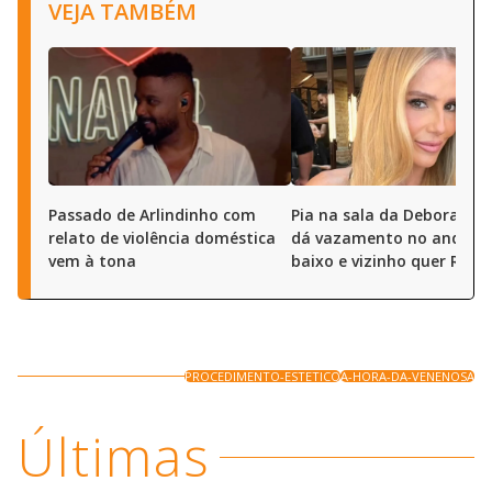
VEJA TAMBÉM
Passado de Arlindinho com
Pia na sala da Deborah S
relato de violência doméstica
dá vazamento no andar 
vem à tona
baixo e vizinho quer R$ 50
PROCEDIMENTO-ESTETICO
A-HORA-DA-VENENOSA
Últimas