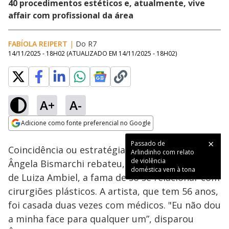
40 procedimentos estéticos e, atualmente, vive
affair com profissional da área
FABÍOLA REIPERT
|
Do R7
14/11/2025 - 18H02
(ATUALIZADO EM
14/11/2025 - 18H02
)
A+
A-
Loaded
:
47.01%
Adicione como fonte preferencial no Google
Ativar
Som
Opens in new window
Passado de
Coincidência ou estratégia? A ex-modelo e atriz
Arlindinho com relato
de violência
Ângela Bismarchi rebateu, durante o podcast
doméstica vem à tona
de Luiza Ambiel, a fama de só se relacionar com
cirurgiões plásticos. A artista, que tem 56 anos,
foi casada duas vezes com médicos. "Eu não dou
a minha face para qualquer um”, disparou