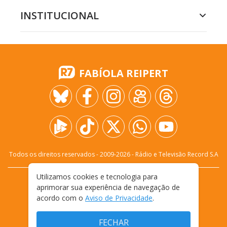
INSTITUCIONAL
FABÍOLA REIPERT
Todos os direitos reservados - 2009-
2026
- Rádio e Televisão Record S.A
Utilizamos cookies e tecnologia para
CARREIRA
FALE CONOSCO
PRIVACIDADE
aprimorar sua experiência de navegação de
TERMOS E CONDIÇÕES DE USO
acordo com o
Aviso de Privacidade
.
FECHAR