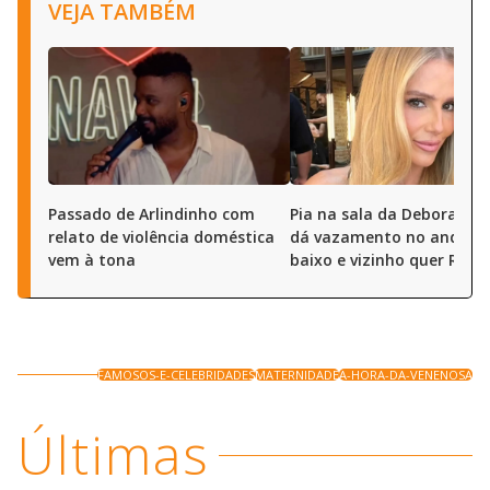
VEJA TAMBÉM
Passado de Arlindinho com
Pia na sala da Deborah S
relato de violência doméstica
dá vazamento no andar 
vem à tona
baixo e vizinho quer R$ 50
FAMOSOS-E-CELEBRIDADES
MATERNIDADE
A-HORA-DA-VENENOSA
Últimas