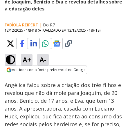
de Joaquim, Benício e Eva e revelou detalhes sobre
a educação deles
FABÍOLA REIPERT
|
Do R7
12/12/2025 - 18H18
(ATUALIZADO EM
12/12/2025 - 18H18
)
A+
A-
Loaded
:
78.46%
Adicione como fonte preferencial no Google
Ativar
Som
Opens in new window
Passado de
Angélica falou sobre a criação dos três filhos e
Arlindinho com relato
de violência
revelou que não dá mole para Joaquim, de 20
doméstica vem à tona
anos, Benício, de 17 anos, e Eva, que tem 13
anos. A apresentadora, casada com Luciano
Huck, explicou que fica atenta ao consumo das
redes sociais pelos herdeiros e, se for preciso,