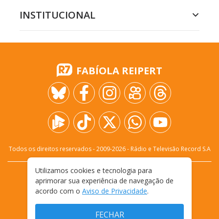
INSTITUCIONAL
FABÍOLA REIPERT
Todos os direitos reservados - 2009-
2026
- Rádio e Televisão Record S.A
Utilizamos cookies e tecnologia para
CARREIRA
FALE CONOSCO
PRIVACIDADE
aprimorar sua experiência de navegação de
TERMOS E CONDIÇÕES DE USO
acordo com o
Aviso de Privacidade
.
FECHAR