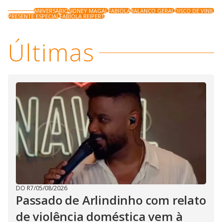
ANIVERSÁRIO
SIDNEY MAGAL
FABIOLA
BALANÇO GERAL
DISCO DE VINIL
PRESENTE ESPECIAL
FABÍOLA REIPERT
Últimas
DO R7
/
05/08/2026
Passado de Arlindinho com relato
de violência doméstica vem à