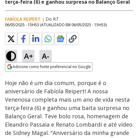
terça-feira (6) e ganhou surpresa no Balanço Geral
FABÍOLA REIPERT
|
Do R7
06/05/2025 - 15H53
(ATUALIZADO EM
06/05/2025 - 15H53
)
A+
A-
Loaded
:
18.94%
Adicione como fonte preferencial no Google
Subtitles
Ativar
Som
Opens in new window
Hoje não é um dia comum, porque é o
aniversário de Fabíola Reipert! A nossa
Venenosa completa mais um ano de vida nesta
terça-feira (6) e ganhou uma baita surpresa no
Balanço Geral. Teve bolo rosa, homenagem de
Eleandro Passaia e Renato Lombardi e até vídeo
de Sidney Magal. "Aniversário da minha grande