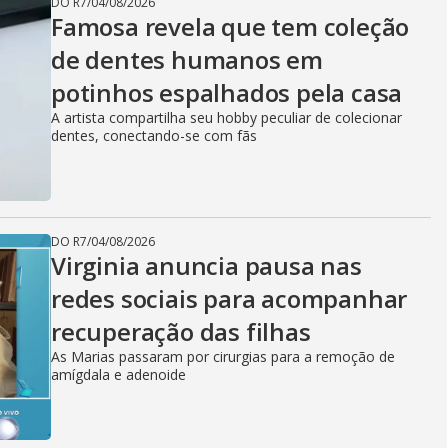
DO R7
/
04/08/2026
Famosa revela que tem coleção
de dentes humanos em
potinhos espalhados pela casa
A artista compartilha seu hobby peculiar de colecionar
dentes, conectando-se com fãs
DO R7
/
04/08/2026
Virginia anuncia pausa nas
redes sociais para acompanhar
recuperação das filhas
As Marias passaram por cirurgias para a remoção de
amígdala e adenoide