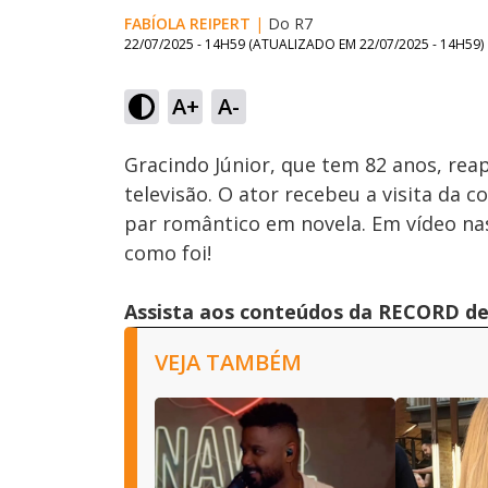
FABÍOLA REIPERT
|
Do R7
22/07/2025 - 14H59
(ATUALIZADO EM
22/07/2025 - 14H59
)
Loaded
:
58.70%
A+
A-
Ativar
Som
Gracindo Júnior, que tem 82 anos, re
televisão. O ator recebeu a visita da 
par romântico em novela. Em vídeo nas
como foi!
Assista aos conteúdos da RECORD de 
VEJA TAMBÉM