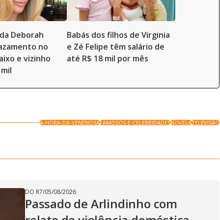
a da Deborah
Babás dos filhos de Virginia
vazamento no
e Zé Felipe têm salário de
aixo e vizinho
até R$ 18 mil por mês
 mil
A-HORA-DA-VENENOSA
FAMOSOS-E-CELEBRIDADES
NOVELA
TELEVISÃO
DO R7
/
05/08/2026
Passado de Arlindinho com
relato de violência doméstica