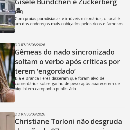
Gisele Bündchen e Zuckerberg
🏝️
Com praias paradisíacas e imóveis milionários, o local é
um dos endereços mais cobiçados pelos ricos e famosos
DO R7
/
06/08/2026
Gêmeas do nado sincronizado
soltam o verbo após críticas por
terem ‘engordado’
Bia e Branca Feres disseram que foram alvo de
comentários sobre ganho de peso após aparecerem de
biquíni em campanha publicitária
DO R7
/
06/08/2026
Christiane Torloni não desgruda