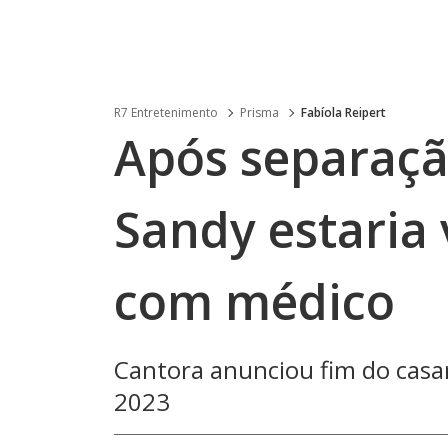
R7 Entretenimento
Prisma
Fabíola Reipert
Após separaçã
Sandy estaria
com médico
Cantora anunciou fim do cas
2023