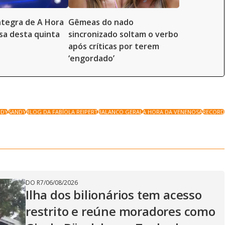
íntegra de A Hora
Gêmeas do nado
a desta quinta
sincronizado soltam o verbo
após críticas por terem
‘engordado’
NDY
SANDY
BLOG DA FABÍOLA REIPERT
BALANCO GERAL
A HORA DA VENENOSA
RECORD
DO R7
/
06/08/2026
Ilha dos bilionários tem acesso
restrito e reúne moradores como