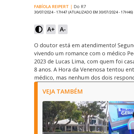
FABÍOLA REIPERT
|
Do R7
30/07/2024 - 17H47
(ATUALIZADO EM
30/07/2024 - 17H46
)
Loaded
:
41.07%
A+
A-
Ativar
Som
O doutor está em atendimento! Segund
vivendo um romance com o médico Ped
2023 de Lucas Lima, com quem foi cas
8 anos. A Hora da Venenosa tentou en
médico, mas nenhum dos dois respon
VEJA TAMBÉM