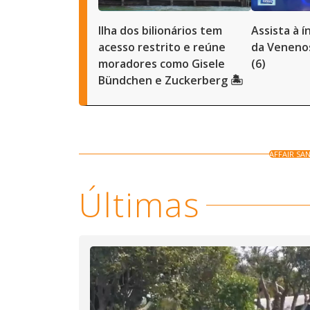
Ilha dos bilionários tem
Assista à 
acesso restrito e reúne
da Venenos
moradores como Gisele
(6)
Bündchen e Zuckerberg 🏝️
AFFAIR SA
Últimas