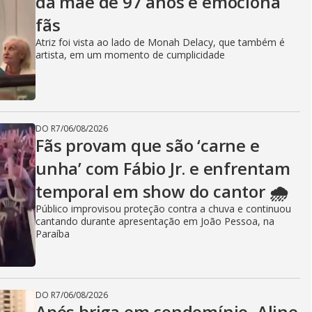
da mãe de 97 anos e emociona
fãs
Atriz foi vista ao lado de Monah Delacy, que também é
artista, em um momento de cumplicidade
DO R7
/
06/08/2026
Fãs provam que são ‘carne e
unha’ com Fábio Jr. e enfrentam
temporal em show do cantor 🌧️
Público improvisou proteção contra a chuva e continuou
cantando durante apresentação em João Pessoa, na
Paraíba
DO R7
/
06/08/2026
Após briga em condomínio, Aline