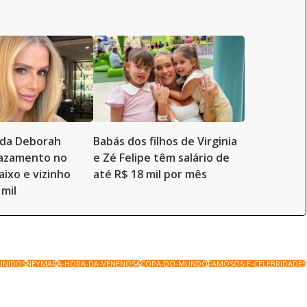
a da Deborah
Babás dos filhos de Virginia
vazamento no
e Zé Felipe têm salário de
aixo e vizinho
até R$ 18 mil por mês
 mil
UNIDOS
NEYMAR
A-HORA-DA-VENENOSA
COPA-DO-MUNDO
FAMOSOS-E-CELEBRIDADES