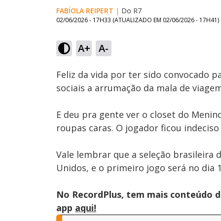
FABÍOLA REIPERT
|
Do R7
02/06/2026 - 17H33
(ATUALIZADO EM
02/06/2026 - 17H41
)
Loaded
:
36.81%
A+
A-
Ativar
Som
Feliz da vida por ter sido convocado 
sociais a arrumação da mala de viage
E deu pra gente ver o closet do Menino
roupas caras. O jogador ficou indeciso 
Vale lembrar que a seleção brasileira 
Unidos, e o primeiro jogo será no dia 
No RecordPlus, tem mais conteúdo da
app
aqui!