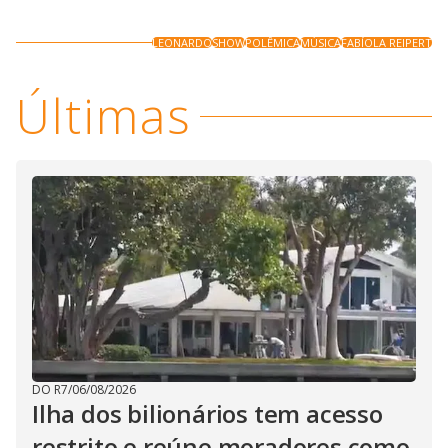
LEONARDO
SHOW
POLÊMICA
MÚSICA
FABÍOLA REIPERT
Últimas
DO R7
/
06/08/2026
Ilha dos bilionários tem acesso
restrito e reúne moradores como