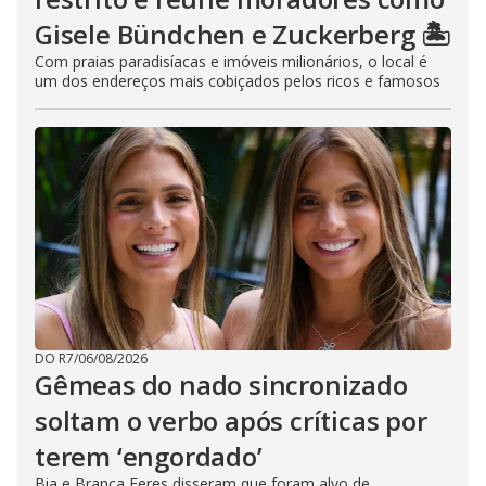
Gisele Bündchen e Zuckerberg 🏝️
Com praias paradisíacas e imóveis milionários, o local é
um dos endereços mais cobiçados pelos ricos e famosos
DO R7
/
06/08/2026
Gêmeas do nado sincronizado
soltam o verbo após críticas por
terem ‘engordado’
Bia e Branca Feres disseram que foram alvo de