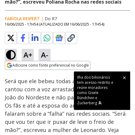
mão?”, escreveu Poliana Rocha nas redes sociais
FABÍOLA REIPERT
|
Do R7
16/06/2025 - 17H54
(ATUALIZADO EM
16/06/2025 - 17H54
)
A+
A-
Loaded
:
34.02%
Adicione como fonte preferencial no Google
Subtitles
Ativar
Som
Opens in new window
Ilha dos bilionários
Será que ele bebeu todas antes de ir? Leonardo
tem acesso restrito e
reúne moradores
cantou com a voz arrastada em show do São
como Gisele
João do Nordeste e não passou despercebido.
Bündchen e
Zuckerberg 🏝️
Os fãs e até a esposa do artista, Poliana Rocha,
falaram sobre a “falha” nas redes sociais. “Será
que vou ter que ir puxar de leve o freio de
mão?”, escreveu a mulher de Leonardo. Veja