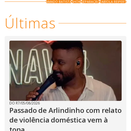
AMADO BATISTA
SHOW
SEPARAÇÃO
FABÍOLA REIPERT
Últimas
DO R7
/
05/08/2026
Passado de Arlindinho com relato
de violência doméstica vem à
tona