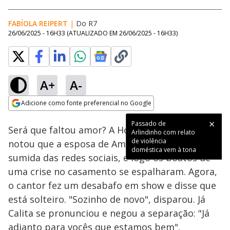
FABÍOLA REIPERT
|
Do R7
26/06/2025 - 16H33
(ATUALIZADO EM
26/06/2025 - 16H33
)
A+
A-
Loaded
:
40.80%
Adicione como fonte preferencial no Google
Subtitles
Ativar
Som
Opens in new window
Passado de
Será que faltou amor? A Hora da Venenosa
Arlindinho com relato
de violência
notou que a esposa de Amado Batista estava
doméstica vem à tona
sumida das redes sociais, e logo os boatos de
uma crise no casamento se espalharam. Agora,
o cantor fez um desabafo em show e disse que
está solteiro. "Sozinho de novo", disparou. Já
Calita se pronunciou e negou a separação: "Já
adianto para vocês que estamos bem".