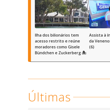
Ilha dos bilionários tem
Assista à 
acesso restrito e reúne
da Venenos
moradores como Gisele
(6)
Bündchen e Zuckerberg 🏝️
Últimas