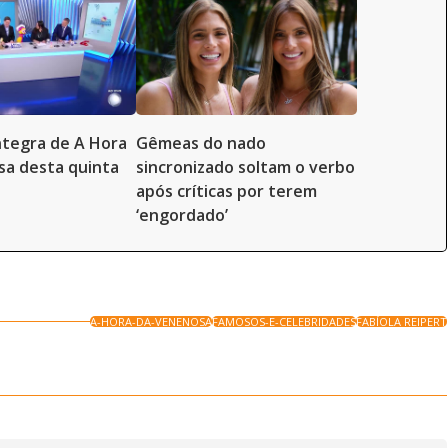
íntegra de A Hora
Gêmeas do nado
a desta quinta
sincronizado soltam o verbo
após críticas por terem
‘engordado’
A-HORA-DA-VENENOSA
FAMOSOS-E-CELEBRIDADES
FABÍOLA REIPERT