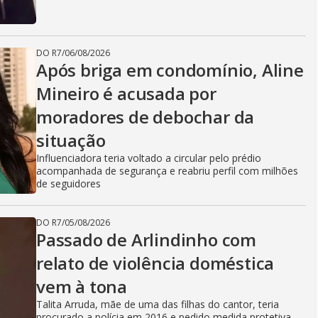
DO R7
/
06/08/2026
Após briga em condomínio, Aline
Mineiro é acusada por
moradores de debochar da
situação
Influenciadora teria voltado a circular pelo prédio
acompanhada de segurança e reabriu perfil com milhões
de seguidores
DO R7
/
05/08/2026
Passado de Arlindinho com
relato de violência doméstica
vem à tona
Talita Arruda, mãe de uma das filhas do cantor, teria
procurado a polícia em 2016 e pedido medida protetiva