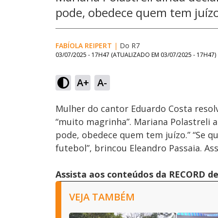
pode, obedece quem tem juíz
FABÍOLA REIPERT
|
Do R7
03/07/2025 - 17H47
(ATUALIZADO EM
03/07/2025 - 17H47
)
Loaded
:
43.17%
A+
A-
Ativar
Som
Mulher do cantor Eduardo Costa resolve
“muito magrinha”. Mariana Polastreli 
pode, obedece quem tem juízo.” “Se q
futebol”, brincou Eleandro Passaia. Ass
Assista aos conteúdos da RECORD de 
VEJA TAMBÉM