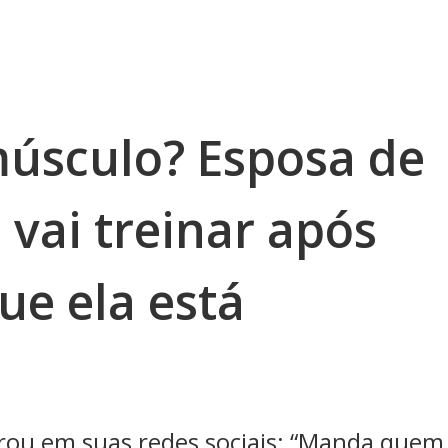
úsculo? Esposa de
vai treinar após
ue ela está
arou em suas redes sociais: “Manda quem