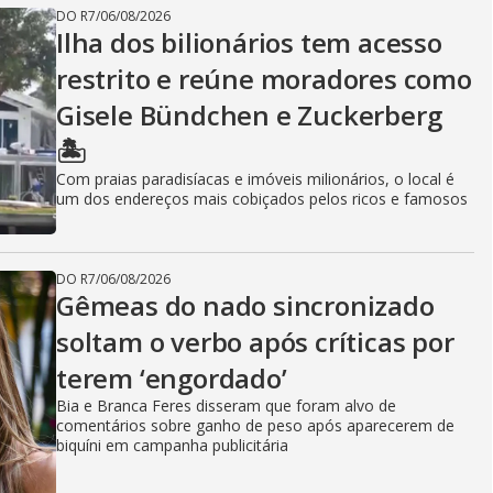
DO R7
/
06/08/2026
Ilha dos bilionários tem acesso
restrito e reúne moradores como
Gisele Bündchen e Zuckerberg
🏝️
Com praias paradisíacas e imóveis milionários, o local é
um dos endereços mais cobiçados pelos ricos e famosos
DO R7
/
06/08/2026
Gêmeas do nado sincronizado
soltam o verbo após críticas por
terem ‘engordado’
Bia e Branca Feres disseram que foram alvo de
comentários sobre ganho de peso após aparecerem de
biquíni em campanha publicitária