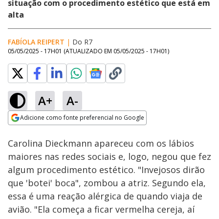
situação com o procedimento estético que está em
alta
FABÍOLA REIPERT
|
Do R7
05/05/2025 - 17H01
(ATUALIZADO EM
05/05/2025 - 17H01
)
A+
A-
Loaded
:
51.39%
Adicione como fonte preferencial no Google
Subtitles
Ativar
Som
Opens in new window
Carolina Dieckmann apareceu com os lábios
maiores nas redes sociais e, logo, negou que fez
algum procedimento estético. "Invejosos dirão
que 'botei' boca", zombou a atriz. Segundo ela,
essa é uma reação alérgica de quando viaja de
avião. "Ela começa a ficar vermelha cereja, aí