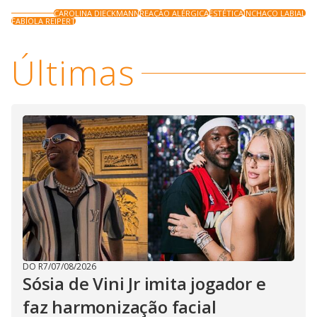
CAROLINA DIECKMANN
REAÇÃO ALÉRGICA
ESTÉTICA
INCHAÇO LABIAL
FABÍOLA REIPERT
Últimas
DO R7
/
07/08/2026
Sósia de Vini Jr imita jogador e
faz harmonização facial