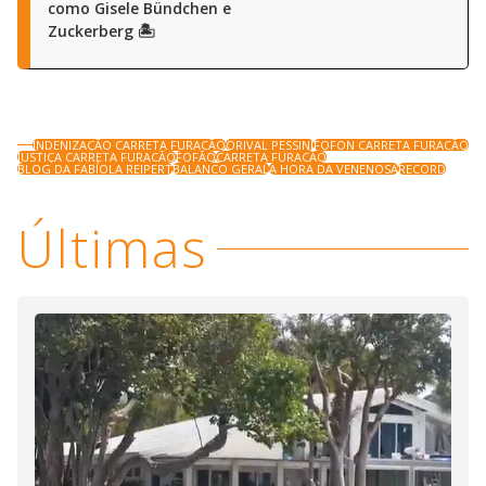
como Gisele Bündchen e
Zuckerberg 🏝️
INDENIZAÇÃO CARRETA FURACÃO
ORIVAL PESSINI
FOFON CARRETA FURACÃO
JUSTIÇA CARRETA FURACÃO
FOFÃO
CARRETA FURACÃO
BLOG DA FABÍOLA REIPERT
BALANCO GERAL
A HORA DA VENENOSA
RECORD
Últimas