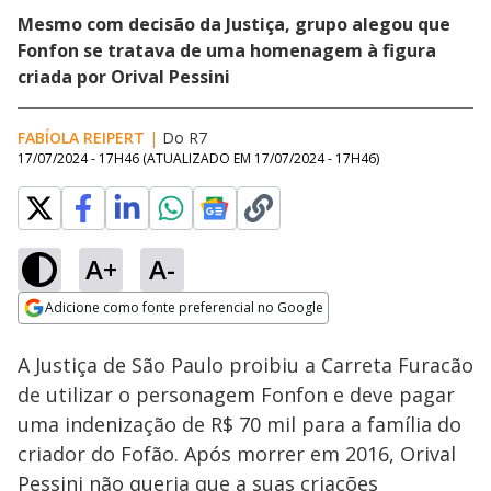
Mesmo com decisão da Justiça, grupo alegou que
Fonfon se tratava de uma homenagem à figura
criada por Orival Pessini
FABÍOLA REIPERT
|
Do R7
17/07/2024 - 17H46
(ATUALIZADO EM
17/07/2024 - 17H46
)
A+
A-
Loaded
:
46.68%
Adicione como fonte preferencial no Google
Ativar
Som
Opens in new window
A Justiça de São Paulo proibiu a Carreta Furacão
de utilizar o personagem Fonfon e deve pagar
uma indenização de R$ 70 mil para a família do
criador do Fofão. Após morrer em 2016, Orival
Pessini não queria que a suas criações