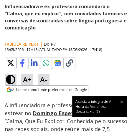
Influenciadora e ex-professora comandará o
“Calma, que eu explico”, com convidados famosos e
conversas descontraídas sobre língua portuguesa e
comunicação
FABÍOLA REIPERT
|
Do R7
15/05/2026 - 17H18
(ATUALIZADO EM
15/05/2026 - 17H18
)
A+
A-
Loaded
:
18.16%
Adicione como fonte preferencial no Google
Ativar
Som
Opens in new window
Assista à íntegra de A
A influenciadora e professora Cíntia Chagas vai
Hora da Venenosa
desta sexta (7)
estrear no
Domingo Espetacular
com o quadro
“Calma, Que Eu Explico”. Conhecida pelo sucesso
nas redes sociais, onde reúne mais de 7,5