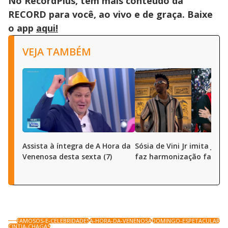
No RecordPlus, tem mais conteúdo da
RECORD para você, ao vivo e de graça. Baixe
o app
aqui!
VEJA TAMBÉM
Assista à íntegra de A Hora da
Sósia de Vini Jr imita joga
Venenosa desta sexta (7)
faz harmonização facial
FAMOSOS-E-CELEBRIDADES
A-HORA-DA-VENENOSA
DOMINGO-ESPETACULAR
CINTIA-CHAGAS