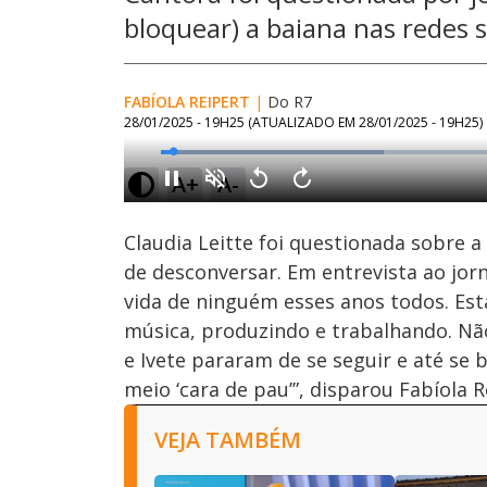
bloquear) a baiana nas redes s
FABÍOLA REIPERT
|
Do R7
28/01/2025 - 19H25
(ATUALIZADO EM
28/01/2025 - 19H25
)
Loaded
:
30.90%
A+
A-
Ativar
Som
Claudia Leitte foi questionada sobre a
de desconversar. Em entrevista ao jorn
vida de ninguém esses anos todos. Es
música, produzindo e trabalhando. Nã
e Ivete pararam de se seguir e até se b
meio ‘cara de pau’”, disparou Fabíola R
VEJA TAMBÉM