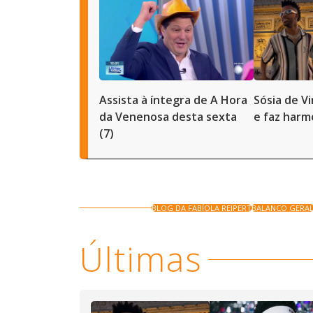
Assista à íntegra de A Hora
Sósia de Vi
da Venenosa desta sexta
e faz harm
(7)
BLOG DA FABÍOLA REIPERT
BALANCO GERA
Últimas