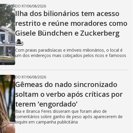
DO R7
/
06/08/2026
Ilha dos bilionários tem acesso
restrito e reúne moradores como
Gisele Bündchen e Zuckerberg
🏝️
Com praias paradisíacas e imóveis milionários, o local é
um dos endereços mais cobiçados pelos ricos e famosos
DO R7
/
06/08/2026
Gêmeas do nado sincronizado
soltam o verbo após críticas por
terem ‘engordado’
Bia e Branca Feres disseram que foram alvo de
comentários sobre ganho de peso após aparecerem de
biquíni em campanha publicitária