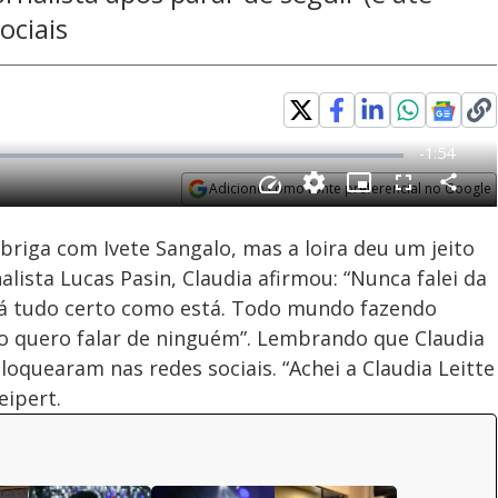
ociais
Adicione como fonte preferencial no Google
Velocidade
Opens in new window
 briga com Ivete Sangalo, mas a loira deu um jeito
alista Lucas Pasin, Claudia afirmou: “Nunca falei da
tá tudo certo como está. Todo mundo fazendo
o quero falar de ninguém”. Lembrando que Claudia
loquearam nas redes sociais. “Achei a Claudia Leitte
eipert.