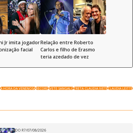
ni Jr imita jogador
Relação entre Roberto
onização facial
Carlos e filho de Erasmo
teria azedado de vez
L
A HORA DA VENENOSA
RECORD
IVETE SANGALO
TRETA CLAUDIA IVETE
CLAUDIA LEITTE
DO R7
/
07/08/2026