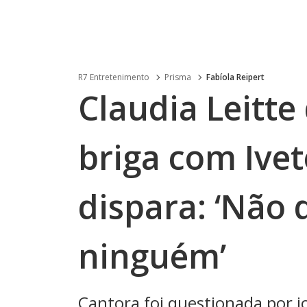
R7 Entretenimento
Prisma
Fabíola Reipert
Claudia Leitte
briga com Ivet
dispara: ‘Não 
ninguém’
Cantora foi questionada por jo