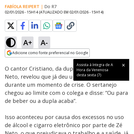
FABÍOLA REIPERT
|
Do R7
02/01/2026 - 15H14
(ATUALIZADO EM
02/01/2026 - 15H14
)
A+
A-
Loaded
:
41.15%
Adicione como fonte preferencial no Google
Ativar
Som
Opens in new window
Assista à íntegra de A
O cantor Cristiano, da dupla sertaneja com Zé
Hora da Venenosa
desta sexta (7)
Neto, revelou que já deu um ultimato no amigo
durante um momento de crise. O sertanejo
chegou ao limite com o colega e disse: “Ou para
de beber ou a dupla acaba”.
Isso aconteceu por causa dos excessos no uso
de álcool e cigarro eletrônico por parte de Zé
Neto, o que prejudicava o trabalho e a saúde, já