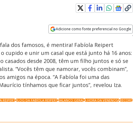
Loaded
:
100.00%
Adicione como fonte preferencial no Google
Velocidade
Opens in new window
fala dos famosos, é mentira! Fabíola Reipert
o cupido e unir um casal que está junto há 16 anos:
são casados desde 2008, têm um filho juntos e só se
alista. “Vocês têm que namorar, vocês combinam”,
os amigos na época. “A Fabíola foi uma das
Maurício tínhamos que ficar juntos”, revelou Iza.
A REIPERT
BLOG DA FABÍOLA REIPERT
BALANCO GERAL
A HORA DA VENENOSA
RECORD