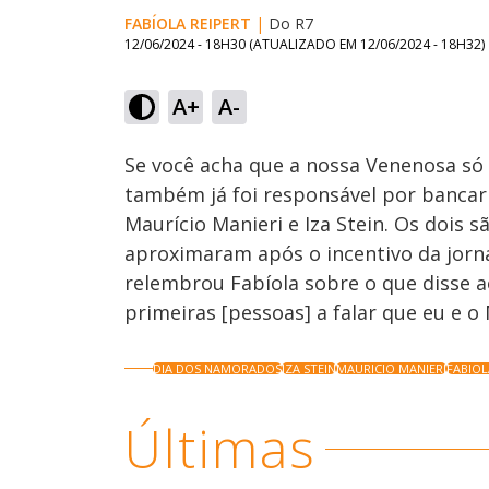
FABÍOLA REIPERT
|
Do R7
12/06/2024 - 18H30
(ATUALIZADO EM
12/06/2024 - 18H32
)
A+
A-
Ativar
Som
Se você acha que a nossa Venenosa só 
também já foi responsável por bancar 
Maurício Manieri e Iza Stein. Os dois 
aproximaram após o incentivo da jorn
relembrou Fabíola sobre o que disse a
primeiras [pessoas] a falar que eu e o 
DIA DOS NAMORADOS
IZA STEIN
MAURICIO MANIERI
FABIOL
Últimas