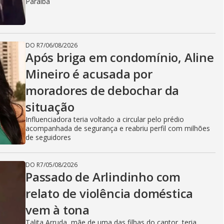
Paraíba
DO R7
/
06/08/2026
Após briga em condomínio, Aline
Mineiro é acusada por
moradores de debochar da
situação
Influenciadora teria voltado a circular pelo prédio
acompanhada de segurança e reabriu perfil com milhões
de seguidores
DO R7
/
05/08/2026
Passado de Arlindinho com
relato de violência doméstica
vem à tona
Talita Arruda, mãe de uma das filhas do cantor, teria