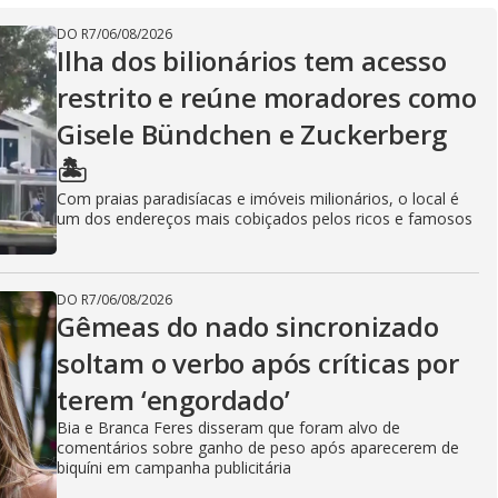
DO R7
/
06/08/2026
Ilha dos bilionários tem acesso
restrito e reúne moradores como
Gisele Bündchen e Zuckerberg
🏝️
Com praias paradisíacas e imóveis milionários, o local é
um dos endereços mais cobiçados pelos ricos e famosos
DO R7
/
06/08/2026
Gêmeas do nado sincronizado
soltam o verbo após críticas por
terem ‘engordado’
Bia e Branca Feres disseram que foram alvo de
comentários sobre ganho de peso após aparecerem de
biquíni em campanha publicitária