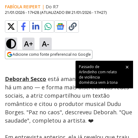
FABÍOLA REIPERT
|
Do R7
21/01/2026 - 17H28
(ATUALIZADO EM
21/01/2026 - 17H27
)
A+
A-
Loaded
:
53.48%
Adicione como fonte preferencial no Google
Ativar
Som
Opens in new window
Passado de
Arlindinho com relato
de violência
Deborah Secco
está amando um novo homem
doméstica vem à tona
há um ano — e forma mais discreta. Nas redes
sociais, a atriz compartilhou um textão
romântico e citou o produtor musical Dudu
Borges. "Paz no caos", descreveu Deborah. "Que
saudade", completou a artista. ❤️
Em entrevista anterior, ela já revelou que traiu