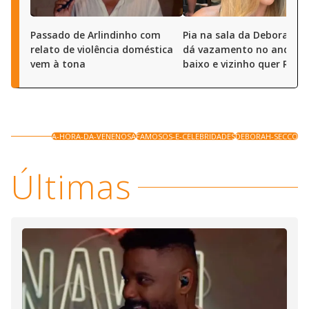
Passado de Arlindinho com
Pia na sala da Deborah S
relato de violência doméstica
dá vazamento no andar 
vem à tona
baixo e vizinho quer R$ 50
A-HORA-DA-VENENOSA
FAMOSOS-E-CELEBRIDADES
DEBORAH-SECCO
Últimas