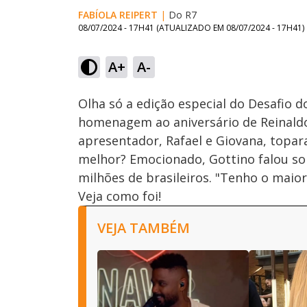
FABÍOLA REIPERT
|
Do R7
08/07/2024 - 17H41
(ATUALIZADO EM
08/07/2024 - 17H41
)
Loaded
:
9.19%
A+
A-
Ativar
Som
Olha só a edição especial do Desafio d
homenagem ao aniversário de Reinaldo 
apresentador, Rafael e Giovana, topar
melhor? Emocionado, Gottino falou sob
milhões de brasileiros. "Tenho o maior
Veja como foi!
VEJA TAMBÉM