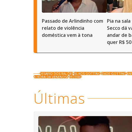
Passado de Arlindinho com
Pia na sal
relato de violência
Secco dá 
doméstica vem à tona
andar de b
quer R$ 50
DESAFIO DOS BALÕES
FILHOS GOTTINO
IDADE GOTTINO
AN
A HORA DA VENENOSA
RECORD
Últimas