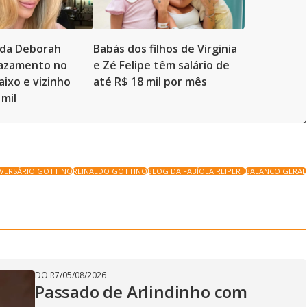
a da Deborah
Babás dos filhos de Virginia
vazamento no
e Zé Felipe têm salário de
aixo e vizinho
até R$ 18 mil por mês
 mil
IVERSÁRIO GOTTINO
REINALDO GOTTINO
BLOG DA FABÍOLA REIPERT
BALANCO GERAL
DO R7
/
05/08/2026
Passado de Arlindinho com