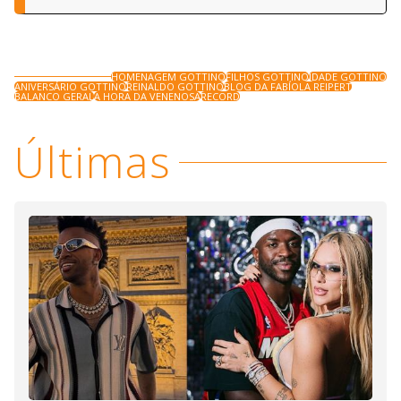
HOMENAGEM GOTTINO
FILHOS GOTTINO
IDADE GOTTINO
ANIVERSÁRIO GOTTINO
REINALDO GOTTINO
BLOG DA FABÍOLA REIPERT
BALANCO GERAL
A HORA DA VENENOSA
RECORD
Últimas