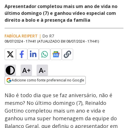
Apresentador completou mais um ano de vida no
último domingo (7) e ganhou vídeo especial com
direito a bolo e à presença da família
FABÍOLA REIPERT
|
Do R7
08/07/2024 - 17H41
(ATUALIZADO EM
08/07/2024 - 17H41
)
A+
A-
Loaded
:
30.56%
Adicione como fonte preferencial no Google
Ativar
Som
Opens in new window
Não é todo dia que se faz aniversário, não é
mesmo? No último domingo (7), Reinaldo
Gottino completou mais um ano e vida e
ganhou uma super homenagem da equipe do
Balanço Geral, que definiu o apresentador em