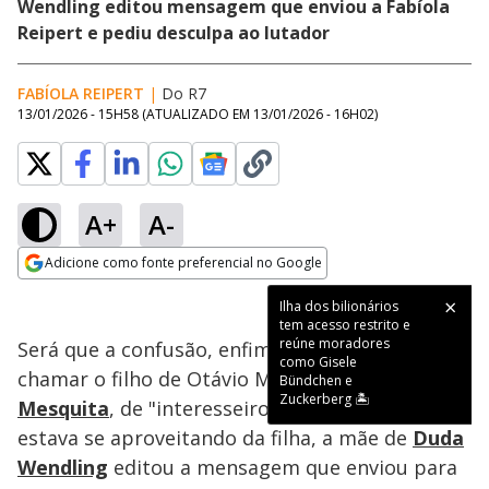
Wendling editou mensagem que enviou a Fabíola
Reipert e pediu desculpa ao lutador
FABÍOLA REIPERT
|
Do R7
13/01/2026 - 15H58
(ATUALIZADO EM
13/01/2026 - 16H02
)
A+
A-
Loaded
:
36.58%
Adicione como fonte preferencial no Google
Ativar
Som
Opens in new window
Ilha dos bilionários
tem acesso restrito e
reúne moradores
Será que a confusão, enfim, acabou? Após
como Gisele
chamar o filho de Otávio Mesquita,
Luiz
Bündchen e
Zuckerberg 🏝️
Mesquita
, de "interesseiro" e dizer que ele
estava se aproveitando da filha, a mãe de
Duda
Wendling
editou a mensagem que enviou para