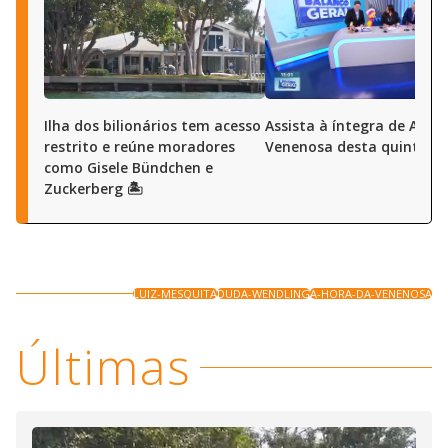
Ilha dos bilionários tem acesso
Assista à íntegra de A Ho
restrito e reúne moradores
Venenosa desta quinta (6
como Gisele Bündchen e
Zuckerberg 🏝️
LUIZ-MESQUITA
DUDA-WENDLING
A-HORA-DA-VENENOSA
Últimas