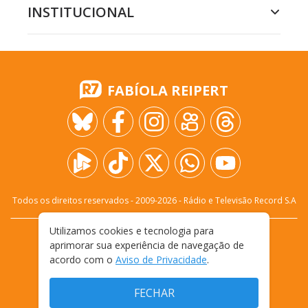
INSTITUCIONAL
FABÍOLA REIPERT
Todos os direitos reservados - 2009-
2026
- Rádio e Televisão Record S.A
Utilizamos cookies e tecnologia para
CARREIRA
FALE CONOSCO
PRIVACIDADE
aprimorar sua experiência de navegação de
TERMOS E CONDIÇÕES DE USO
acordo com o
Aviso de Privacidade
.
FECHAR