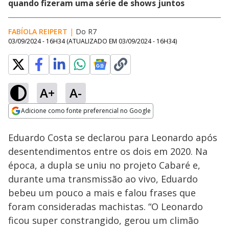
quando fizeram uma série de shows juntos
FABÍOLA REIPERT
|
Do R7
03/09/2024 - 16H34
(ATUALIZADO EM
03/09/2024 - 16H34
)
A+
A-
Loaded
:
37.16%
Adicione como fonte preferencial no Google
Ativar
Som
Opens in new window
Eduardo Costa se declarou para Leonardo após
desentendimentos entre os dois em 2020. Na
época, a dupla se uniu no projeto Cabaré e,
durante uma transmissão ao vivo, Eduardo
bebeu um pouco a mais e falou frases que
foram consideradas machistas. “O Leonardo
ficou super constrangido, gerou um climão