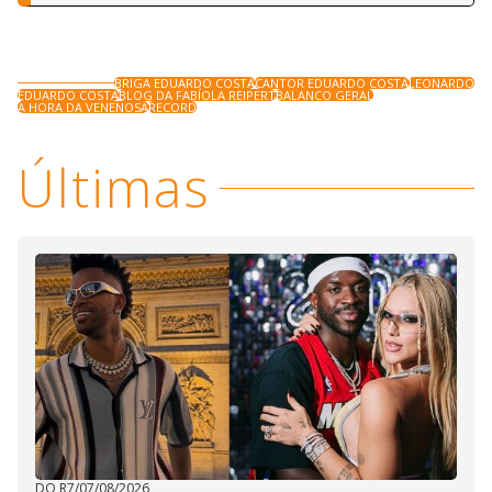
BRIGA EDUARDO COSTA
CANTOR EDUARDO COSTA
LEONARDO
EDUARDO COSTA
BLOG DA FABÍOLA REIPERT
BALANCO GERAL
A HORA DA VENENOSA
RECORD
Últimas
DO R7
/
07/08/2026