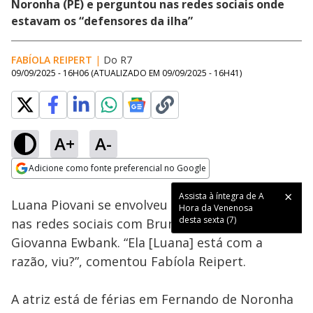
Noronha (PE) e perguntou nas redes sociais onde
estavam os “defensores da ilha”
FABÍOLA REIPERT
|
Do R7
09/09/2025 - 16H06
(ATUALIZADO EM
09/09/2025 - 16H41
)
A+
A-
Loaded
:
37.67%
Adicione como fonte preferencial no Google
Subtitles
Ativar
Som
Opens in new window
Assista à íntegra de A
Luana Piovani se envolveu em uma polêmica
Hora da Venenosa
desta sexta (7)
nas redes sociais com Bruno Gagliasso e a
Giovanna Ewbank. “Ela [Luana] está com a
razão, viu?”, comentou Fabíola Reipert.
A atriz está de férias em Fernando de Noronha