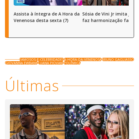
Assista à íntegra de A Hora da
Sósia de Vini Jr imita joga
Venenosa desta sexta (7)
faz harmonização facial
FAMOSOS-E-CELEBRIDADES
A-HORA-DA-VENENOSA
BRUNO GAGLIASSO
GIOVANNA EWBANK
LUANA PIOVANI
POLÊMICA
Últimas