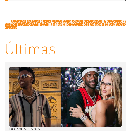
BLOG DA FABÍOLA REIPERT
BALANCO GERAL
A HORA DA VENENOSA
RECORD
ROSTO SIMARIA
APARÊNCIA SIMARIA
VÍDEO CARLINHOS MAIA
CANTORA SIMARIA
SIMARIA
Últimas
DO R7
/
07/08/2026