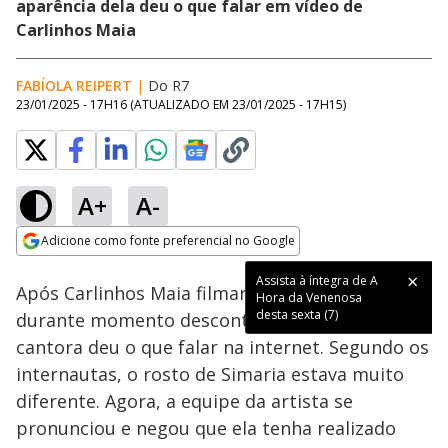
aparência dela deu o que falar em vídeo de
Carlinhos Maia
FABÍOLA REIPERT
|
Do R7
23/01/2025 - 17H16
(ATUALIZADO EM
23/01/2025 - 17H15
)
A+
A-
Loaded
:
49.75%
Adicione como fonte preferencial no Google
Ativar
Som
Opens in new window
Assista à íntegra de A
Após Carlinhos Maia filmar Simaria em casa
Hora da Venenosa
desta sexta (7)
durante momento descontraído, a aparência da
cantora deu o que falar na internet. Segundo os
internautas, o rosto de Simaria estava muito
diferente. Agora, a equipe da artista se
pronunciou e negou que ela tenha realizado