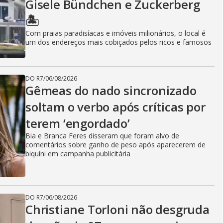
Gisele Bündchen e Zuckerberg
🏝️
Com praias paradisíacas e imóveis milionários, o local é
um dos endereços mais cobiçados pelos ricos e famosos
DO R7
/
06/08/2026
Gêmeas do nado sincronizado
soltam o verbo após críticas por
terem ‘engordado’
Bia e Branca Feres disseram que foram alvo de
comentários sobre ganho de peso após aparecerem de
biquíni em campanha publicitária
DO R7
/
06/08/2026
Christiane Torloni não desgruda