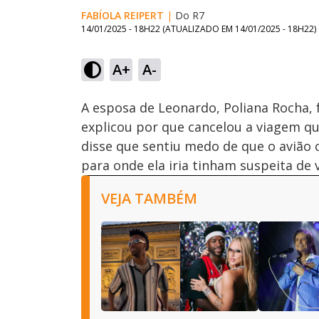
FABÍOLA REIPERT
|
Do R7
14/01/2025 - 18H22
(ATUALIZADO EM
14/01/2025 - 18H22
)
A+
A-
Ativar
Som
A esposa de Leonardo, Poliana Rocha, 
explicou por que cancelou a viagem que
disse que sentiu medo de que o avião c
para onde ela iria tinham suspeita de v
VEJA TAMBÉM