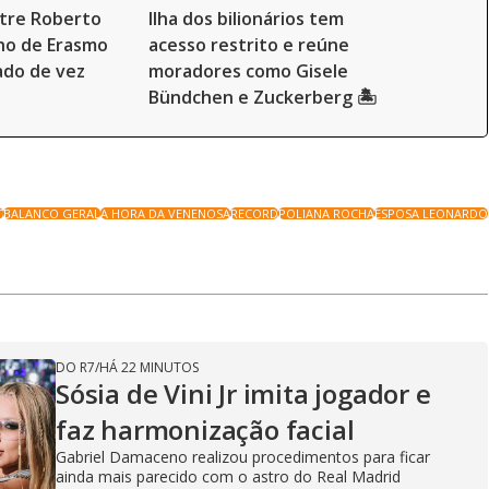
tre Roberto
Ilha dos bilionários tem
lho de Erasmo
acesso restrito e reúne
ado de vez
moradores como Gisele
Bündchen e Zuckerberg 🏝️
T
BALANCO GERAL
A HORA DA VENENOSA
RECORD
POLIANA ROCHA
ESPOSA LEONARDO
DO R7
/
HÁ 22 MINUTOS
Sósia de Vini Jr imita jogador e
faz harmonização facial
Gabriel Damaceno realizou procedimentos para ficar
ainda mais parecido com o astro do Real Madrid