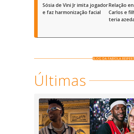
Sósia de Vini Jr imita jogador
Relação en
e faz harmonização facial
Carlos e fi
teria azed
BLOG DA FABÍOLA REIPER
Últimas