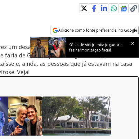
Loaded
:
100.00%
Adicione como fonte preferencial no Google
Velocidade
Opens in new window
Sósia de Vini Jr imita jogador e
fez um desabafo em seu perfil nas redes sociais e
faz harmonização facial
 faria de Goiânia para Mangaratiba (RJ). Poliana
aísse e, ainda, as pessoas que já estavam na casa
irose. Veja!