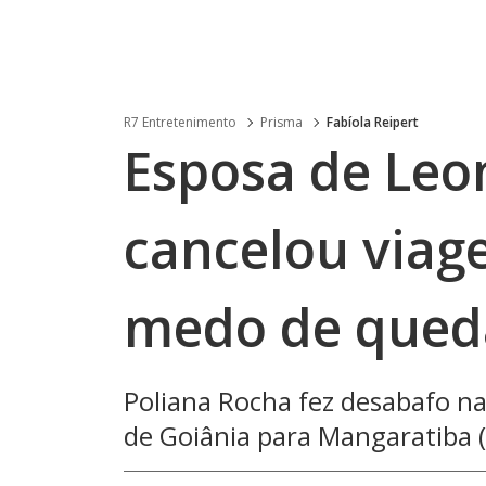
R7 Entretenimento
Prisma
Fabíola Reipert
Esposa de Leo
cancelou viag
medo de queda
Poliana Rocha fez desabafo nas
de Goiânia para Mangaratiba (