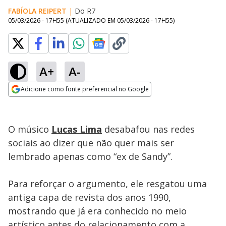
FABÍOLA REIPERT
|
Do R7
05/03/2026 - 17H55
(ATUALIZADO EM
05/03/2026 - 17H55
)
A+
A-
Loaded
:
29.20%
Adicione como fonte preferencial no Google
Ativar
Som
Opens in new window
O músico
Lucas Lima
desabafou nas redes
sociais ao dizer que não quer mais ser
lembrado apenas como “ex de Sandy”.
Para reforçar o argumento, ele resgatou uma
antiga capa de revista dos anos 1990,
mostrando que já era conhecido no meio
artístico antes do relacionamento com a