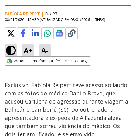
FABÍOLA REIPERT
|
Do R7
08/01/2026 - 15H39
(ATUALIZADO EM
08/01/2026 - 15H39
)
A+
A-
Loaded
:
17.73%
Adicione como fonte preferencial no Google
Ativar
Som
Opens in new window
Exclusivo! Fabíola Reipert teve acesso ao laudo
com as fotos do médico Danilo Bravo, que
acusou Cariúcha de agressão durante viagem a
Balneário Camboriú (SC). Do outro lado, a
apresentadora e ex-peoa de A Fazenda alega
que também sofreu violência do médico. Os
dois teriam "ficado" e se envolvido