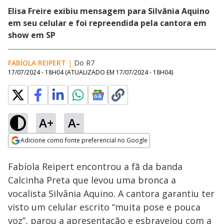
Elisa Freire exibiu mensagem para Silvânia Aquino
em seu celular e foi repreendida pela cantora em
show em SP
FABÍOLA REIPERT
|
Do R7
17/07/2024 - 18H04
(ATUALIZADO EM
17/07/2024 - 18H04
)
A+
A-
Loaded
:
19.00%
Adicione como fonte preferencial no Google
Ativar
Som
Opens in new window
Ilha dos bilionários
Fabíola Reipert encontrou a fã da banda
tem acesso restrito e
reúne moradores
Calcinha Preta que levou uma bronca a
como Gisele
vocalista Silvânia Aquino. A cantora garantiu ter
Bündchen e
Zuckerberg 🏝️
visto um celular escrito “muita pose e pouca
voz”, parou a apresentação e esbravejou com a