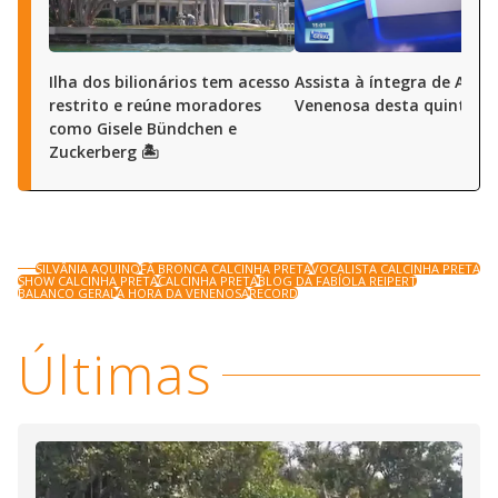
Ilha dos bilionários tem acesso
Assista à íntegra de A Ho
restrito e reúne moradores
Venenosa desta quinta (6
como Gisele Bündchen e
Zuckerberg 🏝️
SILVÂNIA AQUINO
FÃ BRONCA CALCINHA PRETA
VOCALISTA CALCINHA PRETA
SHOW CALCINHA PRETA
CALCINHA PRETA
BLOG DA FABÍOLA REIPERT
BALANCO GERAL
A HORA DA VENENOSA
RECORD
Últimas