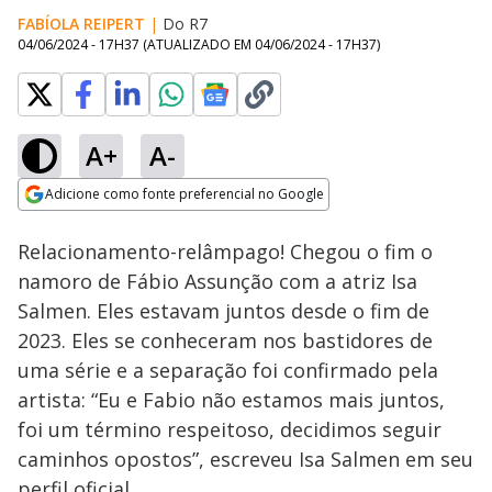
FABÍOLA REIPERT
|
Do R7
04/06/2024 - 17H37
(ATUALIZADO EM
04/06/2024 - 17H37
)
A+
A-
Loaded
:
65.45%
Adicione como fonte preferencial no Google
Ativar
Som
Opens in new window
Relacionamento-relâmpago! Chegou o fim o
namoro de Fábio Assunção com a atriz Isa
Salmen. Eles estavam juntos desde o fim de
2023. Eles se conheceram nos bastidores de
uma série e a separação foi confirmado pela
artista: “Eu e Fabio não estamos mais juntos,
foi um término respeitoso, decidimos seguir
caminhos opostos”, escreveu Isa Salmen em seu
perfil oficial.