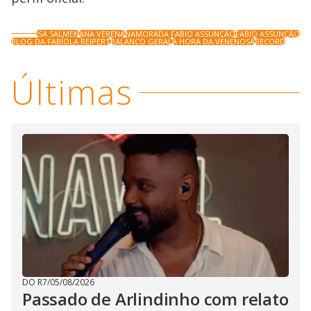
ISA SALMEN
ANA VERENA
NAMORADA FABIO ASSUNÇÃO
FABIO ASSUNÇÃO
BLOG DA FABÍOLA REIPERT
BALANCO GERAL
A HORA DA VENENOSA
RECORD
Últimas
DO R7
/
05/08/2026
Passado de Arlindinho com relato