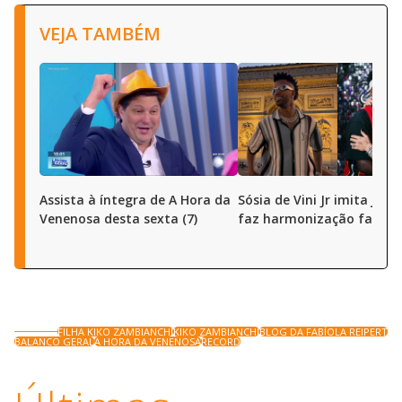
VEJA TAMBÉM
Assista à íntegra de A Hora da
Sósia de Vini Jr imita joga
Venenosa desta sexta (7)
faz harmonização facial
FILHA KIKO ZAMBIANCHI
KIKO ZAMBIANCHI
BLOG DA FABÍOLA REIPERT
BALANCO GERAL
A HORA DA VENENOSA
RECORD