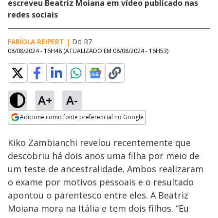
escreveu Beatriz Moiana em vídeo publicado nas
redes sociais
FABÍOLA REIPERT
|
Do R7
08/08/2024 - 16H48
(ATUALIZADO EM
08/08/2024 - 16H53
)
A+
A-
Loaded
:
10.66%
Adicione como fonte preferencial no Google
Ativar
Som
Opens in new window
Kiko Zambianchi revelou recentemente que
descobriu há dois anos uma filha por meio de
um teste de ancestralidade. Ambos realizaram
o exame por motivos pessoais e o resultado
apontou o parentesco entre eles. A Beatriz
Moiana mora na Itália e tem dois filhos. “Eu