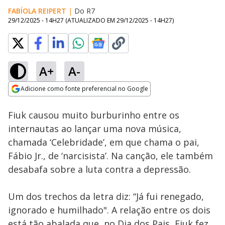
FABÍOLA REIPERT
|
Do R7
29/12/2025 - 14H27
(ATUALIZADO EM
29/12/2025 - 14H27
)
A+
A-
Loaded
:
19.90%
Adicione como fonte preferencial no Google
Ativar
Som
Opens in new window
Fiuk causou muito burburinho entre os
internautas ao lançar uma nova música,
chamada ‘Celebridade’, em que chama o pai,
Fábio Jr., de ‘narcisista’. Na canção, ele também
desabafa sobre a luta contra a depressão.
Um dos trechos da letra diz: “Já fui renegado,
ignorado e humilhado". A relação entre os dois
está tão abalada que, no Dia dos Pais, Fiuk fez