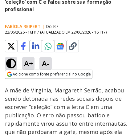
‘celeção’ com C e falou sobre sua formação
profissional
FABÍOLA REIPERT
|
Do R7
22/06/2026 - 16H17
(ATUALIZADO EM
22/06/2026 - 16H17
)
A+
A-
Loaded
:
39.32%
Adicione como fonte preferencial no Google
Subtitles
Ativar
Som
Opens in new window
A mãe de Virginia, Margareth Serrão, acabou
sendo detonada nas redes sociais depois de
escrever “celeção” com a letra C em uma
publicação. O erro não passou batido e
rapidamente virou assunto entre internautas,
que não perdoaram a gafe, mesmo após ela