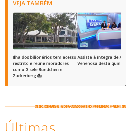
VEJA TAMBÉM
Ilha dos bilionários tem acesso
Assista à íntegra de A Ho
restrito e reúne moradores
Venenosa desta quinta (6
como Gisele Bündchen e
Zuckerberg 🏝️
A-HORA-DA-VENENOSA
FAMOSOS-E-CELEBRIDADES
VIRGINIA
Últimas