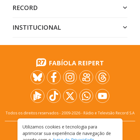
RECORD
INSTITUCIONAL
FABÍOLA REIPERT
Todos os direitos reservados - 2009-
2026
- Rádio e Televisão Record S.A
Utilizamos cookies e tecnologia para
CARREIRA
FALE CONOSCO
PRIVACIDADE
aprimorar sua experiência de navegação de
TERMOS E CONDIÇÕES DE USO
acordo com o
Aviso de Privacidade
.