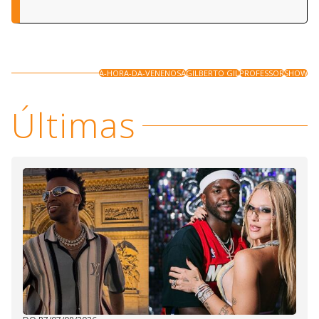
A-HORA-DA-VENENOSA
GILBERTO GIL
PROFESSOR
SHOW
Últimas