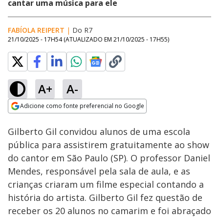
cantar uma música para ele
FABÍOLA REIPERT
|
Do R7
21/10/2025 - 17H54
(ATUALIZADO EM
21/10/2025 - 17H55
)
A+
A-
Loaded
:
62.22%
Adicione como fonte preferencial no Google
Subtitles
Ativar
Som
Opens in new window
Gilberto Gil convidou alunos de uma escola
pública para assistirem gratuitamente ao show
do cantor em São Paulo (SP). O professor Daniel
Mendes, responsável pela sala de aula, e as
crianças criaram um filme especial contando a
história do artista. Gilberto Gil fez questão de
receber os 20 alunos no camarim e foi abraçado