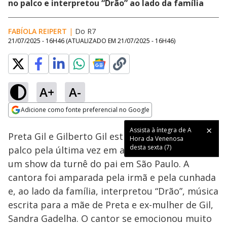
no palco e interpretou “Drão” ao lado da família
FABÍOLA REIPERT
|
Do R7
21/07/2025 - 16H46
(ATUALIZADO EM
21/07/2025 - 16H46
)
A+
A-
Loaded
:
53.88%
Adicione como fonte preferencial no Google
Subtitles
Ativar
Som
Opens in new window
Assista à íntegra de A
Preta Gil e Gilberto Gil estiveram juntos no
Hora da Venenosa
desta sexta (7)
palco pela última vez em abril deste ano, em
um show da turnê do pai em São Paulo. A
cantora foi amparada pela irmã e pela cunhada
e, ao lado da família, interpretou “Drão”, música
escrita para a mãe de Preta e ex-mulher de Gil,
Sandra Gadelha. O cantor se emocionou muito