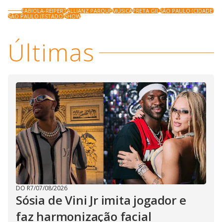
FABIOLA-REIPERT
ALLIANZ PARQUE
MÚSICA
PRETA GIL
SÃO PAULO (CIDADE)
SÃO PAULO (ESTADO)
SHOW
Últimas
DO R7
/
07/08/2026
Sósia de Vini Jr imita jogador e
faz harmonização facial