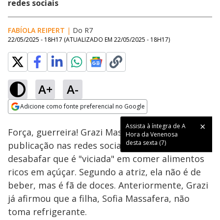
redes sociais
FABÍOLA REIPERT
|
Do R7
22/05/2025 - 18H17
(ATUALIZADO EM
22/05/2025 - 18H17
)
A+
A-
Loaded
:
90.27%
Adicione como fonte preferencial no Google
Ativar
Som
Opens in new window
Assista à íntegra de A
Força, guerreira! Grazi Massafera compartilhou
Hora da Venenosa
desta sexta (7)
publicação nas redes sociais e aproveitou para
desabafar que é "viciada" em comer alimentos
ricos em açúçar. Segundo a atriz, ela não é de
beber, mas é fã de doces. Anteriormente, Grazi
já afirmou que a filha, Sofia Massafera, não
toma refrigerante.