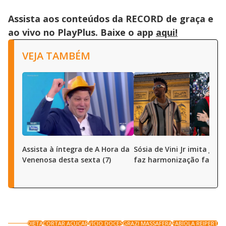
Assista aos conteúdos da RECORD de graça e
ao vivo no PlayPlus. Baixe o app
aqui!
VEJA TAMBÉM
Assista à íntegra de A Hora da
Sósia de Vini Jr imita joga
Venenosa desta sexta (7)
faz harmonização facial
DIETA
CORTAR AÇÚCAR
VÍCIO DOCES
GRAZI MASSAFERA
FABÍOLA REIPERT