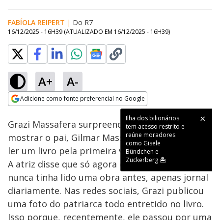
FABÍOLA REIPERT
|
Do R7
16/12/2025 - 16H39
(ATUALIZADO EM
16/12/2025 - 16H39
)
A+
A-
Loaded
:
60.48%
Adicione como fonte preferencial no Google
Ativar
Som
Opens in new window
Ilha dos bilionários
Grazi Massafera surpreendeu o público ao
tem acesso restrito e
reúne moradores
mostrar o pai, Gilmar Massafera, começando a
como Gisele
ler um livro pela primeira vez na terceira idade.
Bündchen e
Zuckerberg 🏝️
A atriz disse que só agora descobriu que o pai
nunca tinha lido uma obra antes, apenas jornal
diariamente. Nas redes sociais, Grazi publicou
uma foto do patriarca todo entretido no livro.
Isso porque, recentemente, ele passou por uma