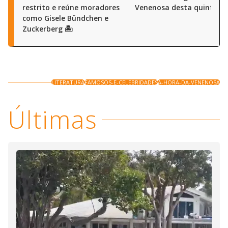
restrito e reúne moradores
Venenosa desta quinta (6
como Gisele Bündchen e
Zuckerberg 🏝️
LITERATURA
FAMOSOS-E-CELEBRIDADES
A-HORA-DA-VENENOSA
Últimas