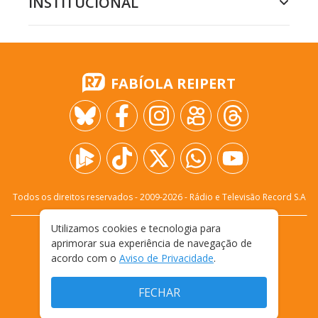
INSTITUCIONAL
FABÍOLA REIPERT
Todos os direitos reservados - 2009-
2026
- Rádio e Televisão Record S.A
Utilizamos cookies e tecnologia para
CARREIRA
FALE CONOSCO
PRIVACIDADE
aprimorar sua experiência de navegação de
TERMOS E CONDIÇÕES DE USO
acordo com o
Aviso de Privacidade
.
FECHAR