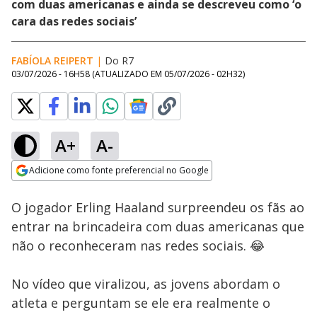
com duas americanas e ainda se descreveu como ‘o
cara das redes sociais’
FABÍOLA REIPERT
|
Do R7
03/07/2026 - 16H58
(ATUALIZADO EM
05/07/2026 - 02H32
)
A+
A-
Loaded
:
100.00%
Adicione como fonte preferencial no Google
Subtitles
Ativar
Som
Opens in new window
O jogador Erling Haaland surpreendeu os fãs ao
entrar na brincadeira com duas americanas que
não o reconheceram nas redes sociais. 😂
No vídeo que viralizou, as jovens abordam o
atleta e perguntam se ele era realmente o