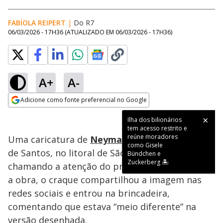
FABÍOLA REIPERT
|
Do R7
06/03/2026 - 17H36
(ATUALIZADO EM
06/03/2026 - 17H36
)
A+
A-
Loaded
:
91.81%
Adicione como fonte preferencial no Google
Subtitles
Ativar
Som
Opens in new window
Ilha dos bilionários
tem acesso restrito e
reúne moradores
Uma caricatura de
Neymar
exposta em um bar
como Gisele
de Santos, no litoral de São Paulo, acabou
Bündchen e
Zuckerberg 🏝️
chamando a atenção do próprio jogador. Ao ver
a obra, o craque compartilhou a imagem nas
redes sociais e entrou na brincadeira,
comentando que estava “meio diferente” na
versão desenhada.