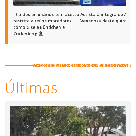
Ilha dos bilionários tem acesso
Assista à íntegra de A Ho
restrito e reúne moradores
Venenosa desta quinta (6
como Gisele Bündchen e
Zuckerberg 🏝️
FAMOSOS-E-CELEBRIDADES
A-HORA-DA-VENENOSA
NEYMAR-JR
Últimas