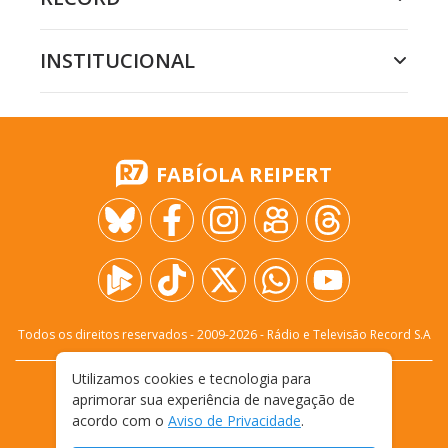
INSTITUCIONAL
FABÍOLA REIPERT
Todos os direitos reservados - 2009-
2026
- Rádio e Televisão Record S.A
Utilizamos cookies e tecnologia para
CARREIRA
FALE CONOSCO
PRIVACIDADE
aprimorar sua experiência de navegação de
TERMOS E CONDIÇÕES DE USO
acordo com o
Aviso de Privacidade
.