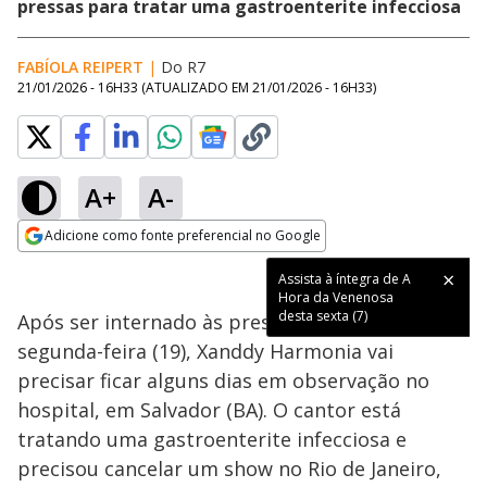
pressas para tratar uma gastroenterite infecciosa
FABÍOLA REIPERT
|
Do R7
21/01/2026 - 16H33
(ATUALIZADO EM
21/01/2026 - 16H33
)
A+
A-
Loaded
:
91.14%
Adicione como fonte preferencial no Google
Ativar
Som
Opens in new window
Assista à íntegra de A
Hora da Venenosa
desta sexta (7)
Após ser internado às pressas na última
segunda-feira (19), Xanddy Harmonia vai
precisar ficar alguns dias em observação no
hospital, em Salvador (BA). O cantor está
tratando uma gastroenterite infecciosa e
precisou cancelar um show no Rio de Janeiro,