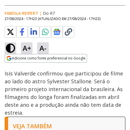
FABÍOLA REIPERT
|
Do R7
27/08/2024 - 17H23
(ATUALIZADO EM
27/08/2024 - 17H23
)
A+
A-
Loaded
:
49.31%
Adicione como fonte preferencial no Google
Ativar
Som
Opens in new window
Isis Valverde confirmou que participou de filme
ao lado do astro Sylvester Stallone. Será o
primeiro projeto internacional da brasileira. As
filmagens do longa foram finalizadas em abril
deste ano e a produção ainda não tem data de
estreia.
VEJA TAMBÉM