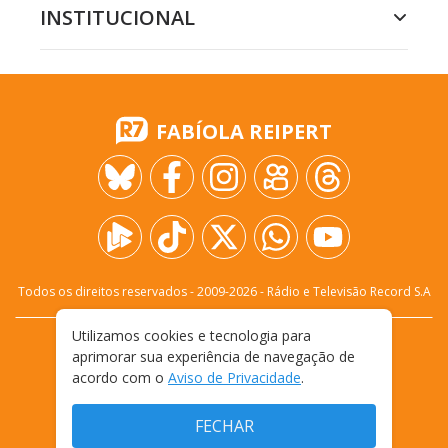
INSTITUCIONAL
FABÍOLA REIPERT
Todos os direitos reservados - 2009-
2026
- Rádio e Televisão Record S.A
Utilizamos cookies e tecnologia para
CARREIRA
FALE CONOSCO
PRIVACIDADE
aprimorar sua experiência de navegação de
TERMOS E CONDIÇÕES DE USO
acordo com o
Aviso de Privacidade
.
FECHAR