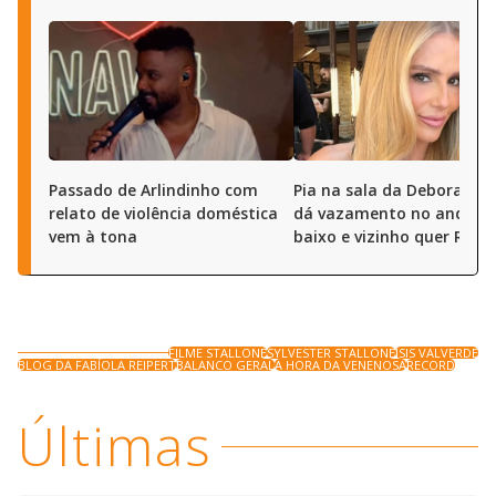
Passado de Arlindinho com
Pia na sala da Deborah S
relato de violência doméstica
dá vazamento no andar 
vem à tona
baixo e vizinho quer R$ 50
FILME STALLONE
SYLVESTER STALLONE
ISIS VALVERDE
BLOG DA FABÍOLA REIPERT
BALANCO GERAL
A HORA DA VENENOSA
RECORD
Últimas