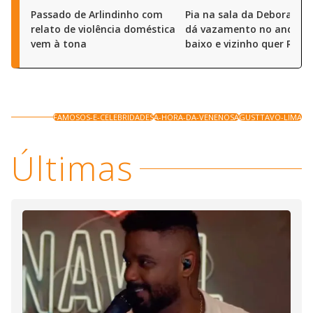
Passado de Arlindinho com
Pia na sala da Deborah S
relato de violência doméstica
dá vazamento no andar 
vem à tona
baixo e vizinho quer R$ 50
FAMOSOS-E-CELEBRIDADES
A-HORA-DA-VENENOSA
GUSTTAVO-LIMA
Últimas