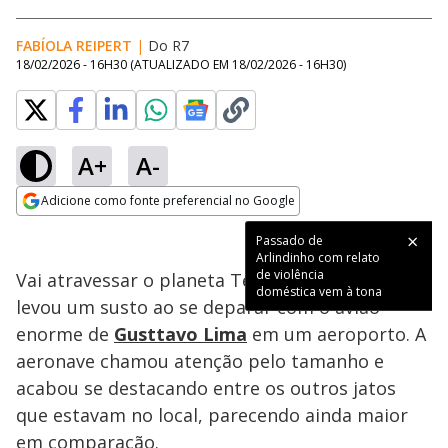
FABÍOLA REIPERT
|
Do R7
18/02/2026 - 16H30
(ATUALIZADO EM
18/02/2026 - 16H30
)
A+
A-
Loaded
:
96.90%
Adicione como fonte preferencial no Google
Subtitles
Ativar
Som
Opens in new window
Vai atravessar o planeta Terra?
João Gomes
levou um susto ao se deparar com o avião
enorme de
Gusttavo Lima
em um aeroporto. A
aeronave chamou atenção pelo tamanho e
acabou se destacando entre os outros jatos
que estavam no local, parecendo ainda maior
em comparação.