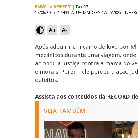
FABÍOLA REIPERT
|
Do R7
17/06/2025 - 17H33
(ATUALIZADO EM
17/06/2025 - 17H33
)
Loaded
:
50.17%
A+
A-
Ativar
Som
Após adquirir um carro de luxo por R$
mecânicos durante uma viagem, onde o
acionou a Justiça contra a marca do ve
e morais. Porém, ele perdeu a ação jud
defeitos.
Assista aos conteúdos da RECORD de 
VEJA TAMBÉM