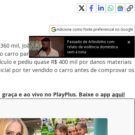
Adicione como fonte preferencial no Google
Subtitles
Velocidade
Opens in new window
Passado de Arlindinho com
 360 mil, João Guilherme enfrentou problemas
relato de violência doméstica
vem à tona
 carro parou de acelerar. O filho de Leonardo
ículo e pediu quase R$ 400 mil por danos materiais
icial por ter vendido o carro antes de comprovar os
graça e ao vivo no PlayPlus. Baixe o app
aqui!