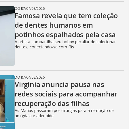
DO R7
/
04/08/2026
Famosa revela que tem coleção
de dentes humanos em
potinhos espalhados pela casa
A artista compartilha seu hobby peculiar de colecionar
dentes, conectando-se com fãs
DO R7
/
04/08/2026
Virginia anuncia pausa nas
redes sociais para acompanhar
recuperação das filhas
As Marias passaram por cirurgias para a remoção de
amígdala e adenoide