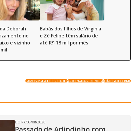
a da Deborah
Babás dos filhos de Virginia
vazamento no
e Zé Felipe têm salário de
aixo e vizinho
até R$ 18 mil por mês
 mil
FAMOSOS-E-CELEBRIDADES
A-HORA-DA-VENENOSA
JOÃO GUILHERME
DO R7
/
05/08/2026
Passado de Arlindinho com