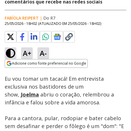
comentários que recebe nas redes sociais
FABÍOLA REIPERT
|
Do R7
25/05/2026 - 18H02
(ATUALIZADO EM
25/05/2026 - 18H02
)
A+
A-
Loaded
:
9.46%
Adicione como fonte preferencial no Google
Subtitles
Ativar
Som
Opens in new window
Eu vou tomar um tacacá! Em entrevista
exclusiva nos bastidores de um
show,
Joelma
abriu o coração, relembrou a
infância e falou sobre a vida amorosa.
Para a cantora, pular, rodopiar e bater cabelo
sem desafinar e perder o fôlego é um "dom": "E