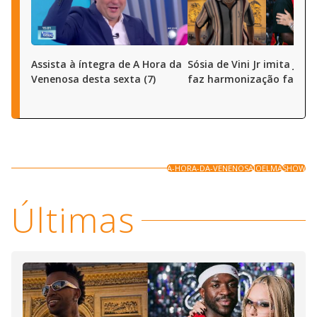
Assista à íntegra de A Hora da
Sósia de Vini Jr imita joga
Venenosa desta sexta (7)
faz harmonização facial
A-HORA-DA-VENENOSA
JOELMA
SHOW
Últimas