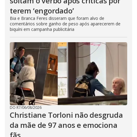
soltam o verbo após críticas por
terem ‘engordado’
Bia e Branca Feres disseram que foram alvo de
comentários sobre ganho de peso após aparecerem de
biquíni em campanha publicitária
DO R7
/
06/08/2026
Christiane Torloni não desgruda
da mãe de 97 anos e emociona
fãs