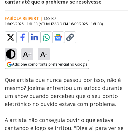
cantar até que o problema se resolvesse
FABÍOLA REIPERT
|
Do R7
16/09/2025 - 16H33
(ATUALIZADO EM
16/09/2025 - 16H33
)
A+
A-
Loaded
:
89.01%
Adicione como fonte preferencial no Google
Subtitles
Ativar
Som
Opens in new window
Que artista que nunca passou por isso, não é
mesmo? Joelma enfrentou um sufoco durante
um show quando percebeu que o seu ponto
eletrônico no ouvido estava com problema.
A artista não conseguia ouvir o que estava
cantando e logo se irritou. "Diga aí para ver se