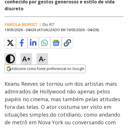
conhecido por gestos generosos e estilo de vida
discreto
FABÍOLA REIPERT
|
Do R7
19/05/2026 - 04H28
(ATUALIZADO EM
19/05/2026 - 04H28
)
A+
A-
Loaded
:
29.26%
Adicione como fonte preferencial no Google
Subtitles
Ativar
Som
Opens in new window
Drake surge em
Keanu Reeves se tornou um dos artistas mais
evento de
empreendedorismo e
admirados de Hollywood não apenas pelos
distribui presentes de
papéis no cinema, mas também pelas atitudes
luxo
fora das telas. O ator costuma ser visto em
situações simples do cotidiano, como andando
de metrô em Nova York ou conversando com