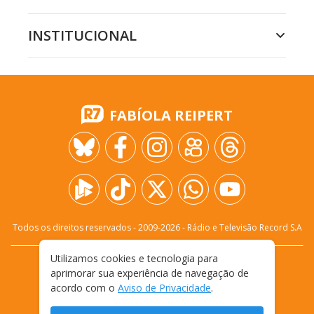
INSTITUCIONAL
FABÍOLA REIPERT
Todos os direitos reservados - 2009-
2026
- Rádio e Televisão Record S.A
Utilizamos cookies e tecnologia para
CARREIRA
FALE CONOSCO
PRIVACIDADE
aprimorar sua experiência de navegação de
TERMOS E CONDIÇÕES DE USO
acordo com o
Aviso de Privacidade
.