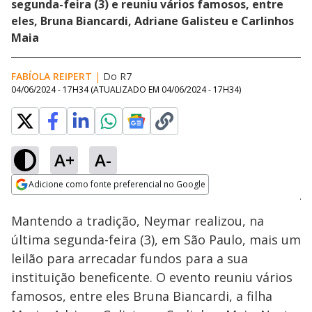
segunda-feira (3) e reuniu vários famosos, entre
eles, Bruna Biancardi, Adriane Galisteu e Carlinhos
Maia
FABÍOLA REIPERT
|
Do R7
04/06/2024 - 17H34
(ATUALIZADO EM
04/06/2024 - 17H34
)
A+
A-
Loaded
:
39.75%
Adicione como fonte preferencial no Google
Ativar
Som
Opens in new window
Mantendo a tradição, Neymar realizou, na
última segunda-feira (3), em São Paulo, mais um
leilão para arrecadar fundos para a sua
instituição beneficente. O evento reuniu vários
famosos, entre eles Bruna Biancardi, a filha