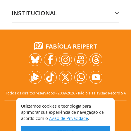
INSTITUCIONAL
FABÍOLA REIPERT
Todos os direitos reservados - 2009-
2026
- Rádio e Televisão Record S.A
Utilizamos cookies e tecnologia para
CARREIRA
FALE CONOSCO
PRIVACIDADE
aprimorar sua experiência de navegação de
TERMOS E CONDIÇÕES DE USO
acordo com o
Aviso de Privacidade
.