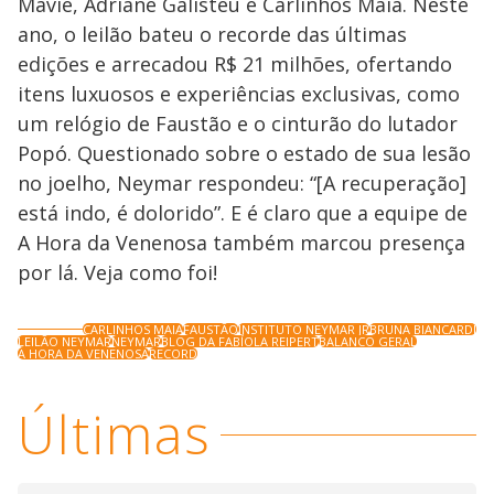
Mavie, Adriane Galisteu e Carlinhos Maia. Neste
ano, o leilão bateu o recorde das últimas
edições e arrecadou R$ 21 milhões, ofertando
itens luxuosos e experiências exclusivas, como
um relógio de Faustão e o cinturão do lutador
Popó. Questionado sobre o estado de sua lesão
no joelho, Neymar respondeu: “[A recuperação]
está indo, é dolorido”. E é claro que a equipe de
A Hora da Venenosa também marcou presença
por lá. Veja como foi!
CARLINHOS MAIA
FAUSTÃO
INSTITUTO NEYMAR JR
BRUNA BIANCARDI
LEILÃO NEYMAR
NEYMAR
BLOG DA FABÍOLA REIPERT
BALANCO GERAL
A HORA DA VENENOSA
RECORD
Últimas