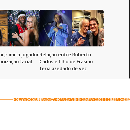
ni Jr imita jogador
Relação entre Roberto
onização facial
Carlos e filho de Erasmo
teria azedado de vez
HOLLYWOOD
SUPERAÇÃO
A-HORA-DA-VENENOSA
FAMOSOS-E-CELEBRIDADES