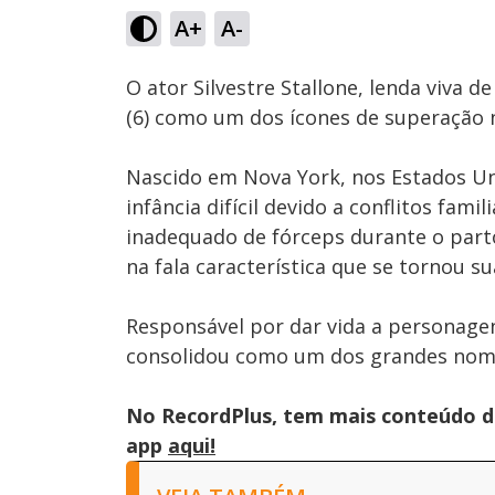
20.32%
A+
A-
Ativar
Som
O ator Silvestre Stallone, lenda viva 
(6) como um dos ícones de superação n
Nascido em Nova York, nos Estados Uni
infância difícil devido a conflitos fam
inadequado de fórceps durante o parto
na fala característica que se tornou s
Responsável por dar vida a personage
consolidou como um dos grandes nomes
No RecordPlus, tem mais conteúdo da
app
aqui!