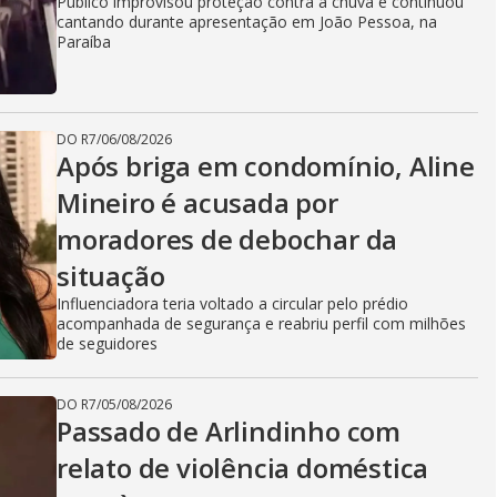
Público improvisou proteção contra a chuva e continuou
cantando durante apresentação em João Pessoa, na
Paraíba
DO R7
/
06/08/2026
Após briga em condomínio, Aline
Mineiro é acusada por
moradores de debochar da
situação
Influenciadora teria voltado a circular pelo prédio
acompanhada de segurança e reabriu perfil com milhões
de seguidores
DO R7
/
05/08/2026
Passado de Arlindinho com
relato de violência doméstica