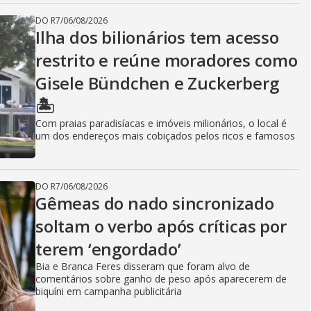
DO R7
/
06/08/2026
Ilha dos bilionários tem acesso
restrito e reúne moradores como
Gisele Bündchen e Zuckerberg
🏝️
Com praias paradisíacas e imóveis milionários, o local é
um dos endereços mais cobiçados pelos ricos e famosos
DO R7
/
06/08/2026
Gêmeas do nado sincronizado
soltam o verbo após críticas por
terem ‘engordado’
Bia e Branca Feres disseram que foram alvo de
comentários sobre ganho de peso após aparecerem de
biquíni em campanha publicitária