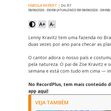
FABÍOLA REIPERT
|
Do R7
08/06/2026 - 03H08
(ATUALIZADO EM
08/06/2026 - 03H08
)
Loaded
:
57.75%
A+
A-
Ativar
Som
Lenny Kravitz tem uma fazenda no Bras
duas vezes por ano para checar as pla
O cantor adora o nosso país e costum
pela natureza. O pai de Zoe Kravitz e 
semana e está com tudo em cima — in
No RecordPlus, tem mais conteúdo da
app
aqui!
VEJA TAMBÉM