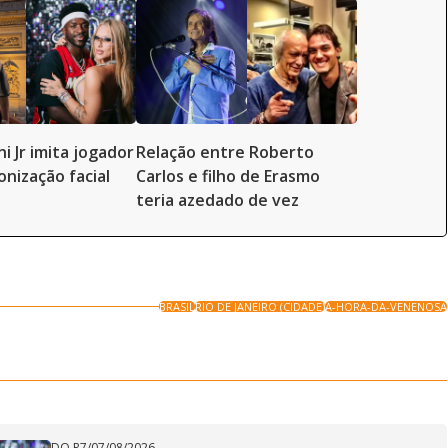
ni Jr imita jogador
Relação entre Roberto
onização facial
Carlos e filho de Erasmo
teria azedado de vez
BRASIL
RIO DE JANEIRO (CIDADE)
A-HORA-DA-VENENOSA
DO R7
/
07/08/2026