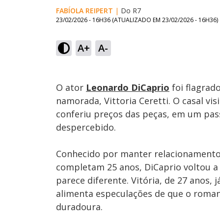
FABÍOLA REIPERT
|
Do R7
23/02/2026 - 16H36
(ATUALIZADO EM
23/02/2026 - 16H36
)
Loaded
:
71.16%
A+
A-
Ativar
Som
O ator
Leonardo DiCaprio
foi flagrad
namorada, Vittoria Ceretti. O casal vis
conferiu preços das peças, em um pass
despercebido.
Conhecido por manter relacionamento
completam 25 anos, DiCaprio voltou a 
parece diferente. Vitória, de 27 anos, 
alimenta especulações de que o roman
duradoura.