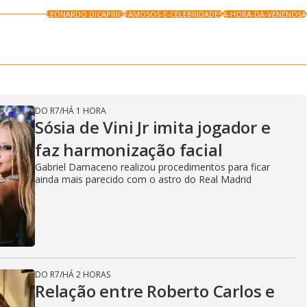
LEONARDO DICAPRIO
FAMOSOS-E-CELEBRIDADES
A-HORA-DA-VENENOSA
DO R7
/
HÁ 1 HORA
Sósia de Vini Jr imita jogador e
faz harmonização facial
Gabriel Damaceno realizou procedimentos para ficar
ainda mais parecido com o astro do Real Madrid
DO R7
/
HÁ 2 HORAS
Relação entre Roberto Carlos e