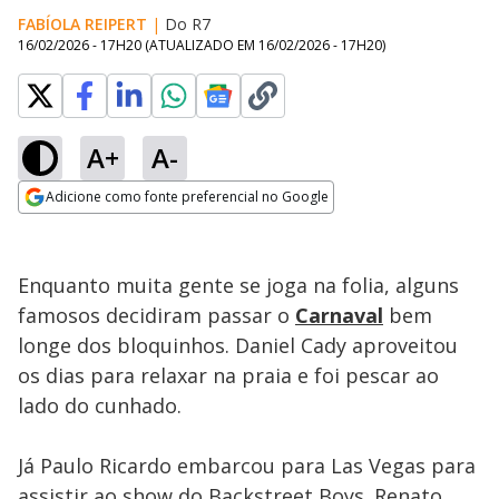
FABÍOLA REIPERT
|
Do R7
16/02/2026 - 17H20
(ATUALIZADO EM
16/02/2026 - 17H20
)
A+
A-
Loaded
:
60.72%
Adicione como fonte preferencial no Google
Ativar
Som
Opens in new window
Enquanto muita gente se joga na folia, alguns
famosos decidiram passar o
Carnaval
bem
longe dos bloquinhos. Daniel Cady aproveitou
os dias para relaxar na praia e foi pescar ao
lado do cunhado.
Já Paulo Ricardo embarcou para Las Vegas para
assistir ao show do Backstreet Boys. Renato