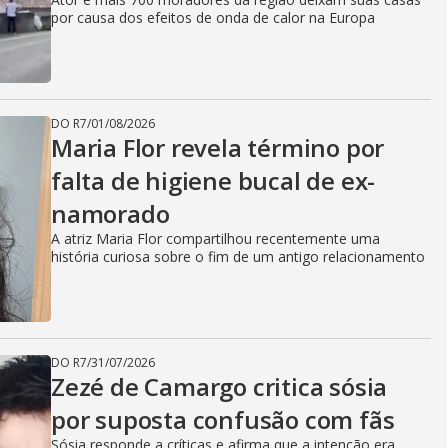
por causa dos efeitos de onda de calor na Europa
DO R7
/
01/08/2026
Maria Flor revela término por
falta de higiene bucal de ex-
namorado
A atriz Maria Flor compartilhou recentemente uma
história curiosa sobre o fim de um antigo relacionamento
DO R7
/
31/07/2026
Zezé de Camargo critica sósia
por suposta confusão com fãs
Sósia responde a críticas e afirma que a intenção era