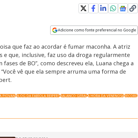
Adicione como fonte preferencial no Google
Velocidade
Opens in new window
coisa que faz ao acordar é fumar maconha. A atriz
s e que, inclusive, faz uso da droga regularmente
m fases de BO”, como descreveu ela, Luana chega a
. “Você vê que ela sempre arruma uma forma de
pert.
A PIOVANI
BLOG DA FABÍOLA REIPERT
BALANCO GERAL
A HORA DA VENENOSA
RECORD