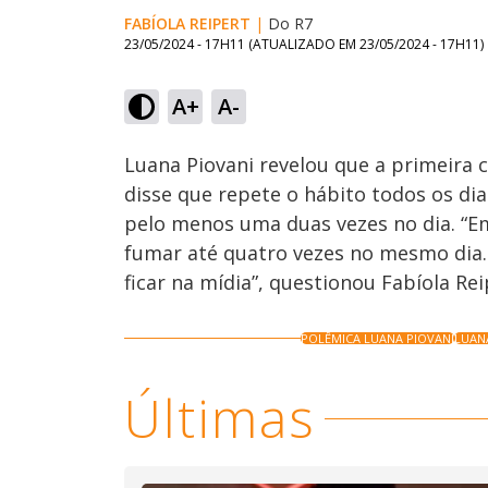
FABÍOLA REIPERT
|
Do R7
23/05/2024 - 17H11
(ATUALIZADO EM
23/05/2024 - 17H11
)
Loaded
:
68.34%
A+
A-
Ativar
Som
Luana Piovani revelou que a primeira 
disse que repete o hábito todos os dia
pelo menos uma duas vezes no dia. “E
fumar até quatro vezes no mesmo dia
ficar na mídia”, questionou Fabíola Rei
POLÊMICA LUANA PIOVANI
LUAN
Últimas