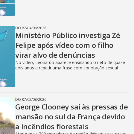
DO R7
/
04/08/2026
Ministério Público investiga Zé
Felipe após vídeo com o filho
virar alvo de denúncias
No vídeo, Leonardo aparece ensinando o neto de quase
dois anos a repetir uma frase com conotação sexual
DO R7
/
02/08/2026
George Clooney sai às pressas de
mansão no sul da França devido
a incêndios florestais
Ator e mais 700 moradores da região deixam suas casas