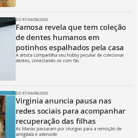
DO R7
/
04/08/2026
Famosa revela que tem coleção
de dentes humanos em
potinhos espalhados pela casa
A artista compartilha seu hobby peculiar de colecionar
dentes, conectando-se com fãs
DO R7
/
04/08/2026
Virginia anuncia pausa nas
redes sociais para acompanhar
recuperação das filhas
As Marias passaram por cirurgias para a remoção de
amígdala e adenoide