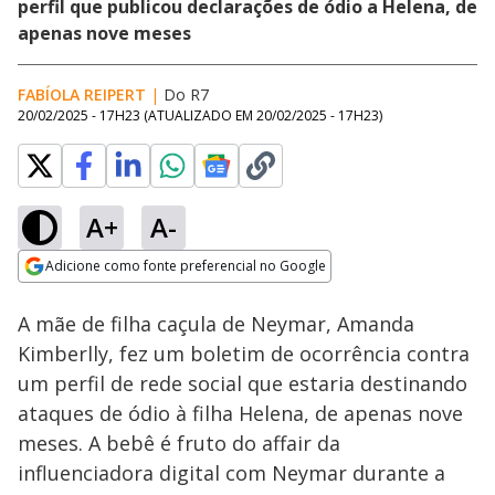
perfil que publicou declarações de ódio a Helena, de
apenas nove meses
FABÍOLA REIPERT
|
Do R7
20/02/2025 - 17H23
(ATUALIZADO EM
20/02/2025 - 17H23
)
A+
A-
Loaded
:
100.00%
Adicione como fonte preferencial no Google
Ativar
Som
Opens in new window
A mãe de filha caçula de Neymar, Amanda
Kimberlly, fez um boletim de ocorrência contra
um perfil de rede social que estaria destinando
ataques de ódio à filha Helena, de apenas nove
meses. A bebê é fruto do affair da
influenciadora digital com Neymar durante a