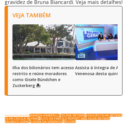
gravidez de Bruna Biancardi. Veja mais detalhes!
VEJA TAMBÉM
Ilha dos bilionários tem acesso
Assista à íntegra de A Ho
restrito e reúne moradores
Venenosa desta quinta (6
como Gisele Bündchen e
Zuckerberg 🏝️
AMANDA KIMBERLLY
HELENA NEYMAR
ATAQUES FILHA NEYMAR
FILHA CAÇULA NEYMAR
BLOG DA FABÍOLA REIPERT MÃE FILHA NEYMAR
BALANCO GERAL
A HORA DA VENENOSA
RECORD